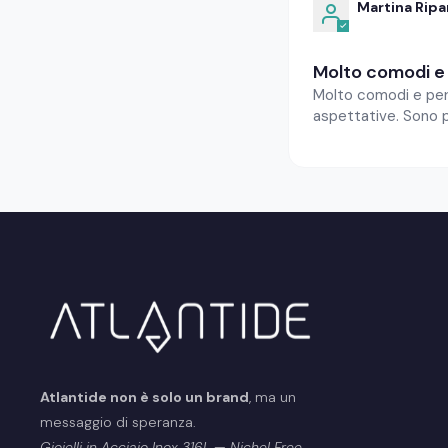
Martina Rip
Molto comodi e 
Molto comodi e per 
aspettative. Sono pe
Atlantide non è solo un brand
, ma un
messaggio di speranza.
Gioielli in Acciaio Inox 316L — Nichel Free.