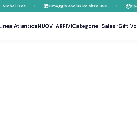
🎁
📦
Nichel Free
Omaggio esclusivo oltre 39€
Sped
✦
✦
Linea Atlantide
NUOVI ARRIVI
Categorie
Sales
Gift V