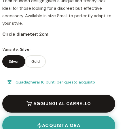
Their rounded design gives a unique and trendy look.
Ideal for those looking for a discreet but effective
accessory. Available in size Small to perfectly adapt to
your style.
Circle diameter: 2cm.
Variante:
Silver
Silver
Gold
Guadagnerai
16 punti
per questo acquisto
AGGIUNGI AL CARRELLO
ACQUISTA ORA