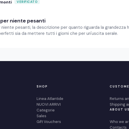
amonti
per niente pesanti
niente pesanti, la descrizione per quanto riguarda la grandezza h
rfetti sia da mettere tutti i giorni che per un'uscita serale.
SHOP
CUSTOME
Linea Atlantide
Returns an
NUOVI ARRIVI
Shipping a
Categorie
ABOUT U
Sales
Gift Vouchers
Who we ar
Contacts