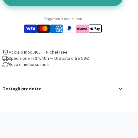
Pagamenti sicuri con
Acciaio Inox 316L — Nichel Free
Spedizione in 24/48h — Gratuita oltre 59€
Reso e rimborso facili
Dettagli prodotto
I gioielli Atlantide sono realizzati in acciaio inossidabile 316L,
resistente all'acqua e anallergico. Ogni pezzo è progettato
per durare nel tempo mantenendo la sua brillantezza.