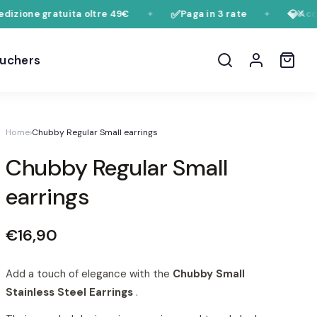
✅
💎
izione gratuita oltre 49€
Paga in 3 rate
Accia
✦
✦
ouchers
Home
›
Chubby Regular Small earrings
Chubby Regular Small
earrings
€16,90
Add a touch of elegance with the
Chubby Small
Stainless Steel Earrings
.