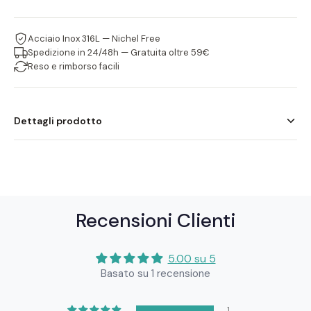
Acciaio Inox 316L — Nichel Free
Spedizione in 24/48h — Gratuita oltre 59€
Reso e rimborso facili
Dettagli prodotto
I gioielli Atlantide sono realizzati in acciaio inossidabile 316L,
resistente all'acqua e anallergico. Ogni pezzo è progettato
per durare nel tempo mantenendo la sua brillantezza.
Recensioni Clienti
5.00 su 5
Basato su 1 recensione
1