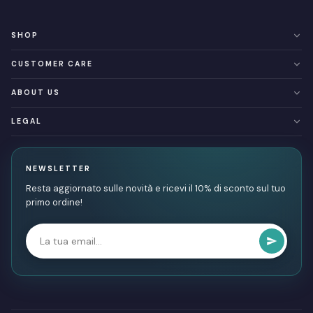
SHOP
Linea Atlantide
CUSTOMER CARE
NUOVI ARRIVI
Categorie
Resi e rimborsi
ABOUT US
SALDI
Spedizioni e Consegna
Buoni regalo
Chi siamo
LEGAL
Contatti
Privacy & Cookie Policy
Termini e condizioni
NEWSLETTER
Resta aggiornato sulle novità e ricevi il 10% di sconto sul tuo
primo ordine!