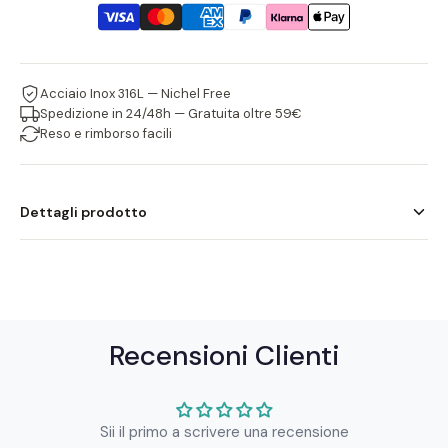
Acciaio Inox 316L — Nichel Free
Spedizione in 24/48h — Gratuita oltre 59€
Reso e rimborso facili
Dettagli prodotto
I gioielli Atlantide sono realizzati in acciaio inossidabile 316L,
resistente all'acqua e anallergico. Ogni pezzo è progettato
per durare nel tempo mantenendo la sua brillantezza.
Recensioni Clienti
Sii il primo a scrivere una recensione