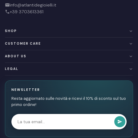
info@atlantidegioielli.it
+39 3703613361
SHOP
Linea Atlantide
CUSTOMER CARE
NUOVI ARRIVI
Categorie
Resi e rimborsi
ABOUT US
SALDI
Spedizioni e Consegna
Buoni regalo
Chi siamo
LEGAL
Contatti
Privacy & Cookie Policy
Termini e condizioni
NEWSLETTER
Resta aggiornato sulle novità e ricevi il 10% di sconto sul tuo
primo ordine!