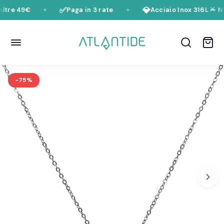
Vai al contenuto
✅
💎
ltre 49€
Paga in 3 rate
Acciaio Inox 316L — Ni
✦
✦
-75%