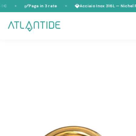
Vai al contenuto
✅
💎
Paga in 3 rate
Acciaio Inox 316L — Nichel Free
✦
✦