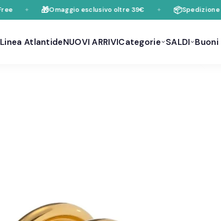
🎁
📦
Omaggio esclusivo oltre 39€
Spedizione grat
✦
✦
Linea Atlantide
NUOVI ARRIVI
Categorie
SALDI
Buoni