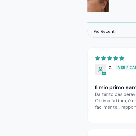
Sort by
C.
Il mio primo ear
Da tanto desideravo
Ottima fattura, è u
facilmente... rappo