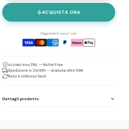
ACQUISTA ORA
Pagamenti sicuri con
Acciaio Inox 316L — Nichel Free
Spedizione in 24/48h — Gratuita oltre 59€
Reso e rimborso facili
Dettagli prodotto
I gioielli Atlantide sono realizzati in acciaio inossidabile 316L,
resistente all'acqua e anallergico. Ogni pezzo è progettato
per durare nel tempo mantenendo la sua brillantezza.