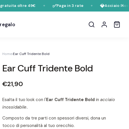
✅
💎
uita oltre 49€
Paga in 3 rate
Acciaio Inox 316
✦
✦
 regalo
Home
›
Ear Cuff Tridente Bold
Ear Cuff Tridente Bold
€21,90
Esalta il tuo look con l'
Ear Cuff Tridente Bold
in
acciaio
inossidabile
.
Composto da tre parti con spessori diversi, dona un
tocco di personalità al tuo orecchio.